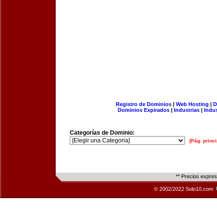
Registro de Dominios
|
Web Hosting
|
D
Dominios Expirados
|
Industrias
|
Indu
Categorías de Dominio:
[Pág. princi
** Precios expre
© 2002/2022 Solo10.com