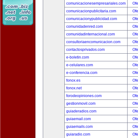
comunicacionesempresariales.com
Ofe
comunicacionpublicitaria.com
Ofe
comunicacionypublicidad.com
Ofe
comunidadenred.com
Ofe
comunidadinternacional.com
Ofe
consultoriaencomunicacion.com
Ofe
contactosprivados.com
Ofe
e-boletin.com
Ofe
e-celulares.com
Ofe
e-conferencia.com
Ofe
fonox.es
Ofe
fonox.net
Ofe
forodeopiniones.com
Ofe
gestionmovil.com
Ofe
guiaderadios.com
Ofe
guiaemail.com
Ofe
guiaemails.com
Ofe
guiaradio.com
Ofe