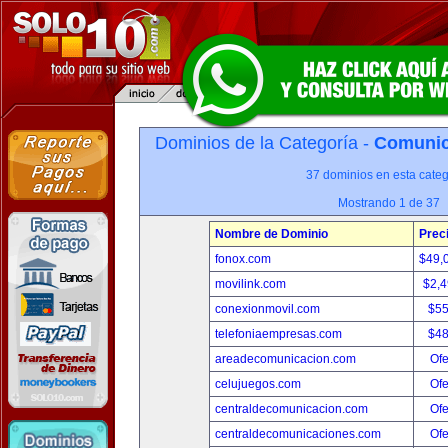
Dominios de la Categoría -
Comunica
37 dominios en esta categ
Mostrando 1 de 37
Nombre de Dominio
Prec
fonox.com
$49,
movilink.com
$2,
conexionmovil.com
$5
telefoniaempresas.com
$4
areadecomunicacion.com
Ofe
celujuegos.com
Ofe
centraldecomunicacion.com
Ofe
centraldecomunicaciones.com
Ofe