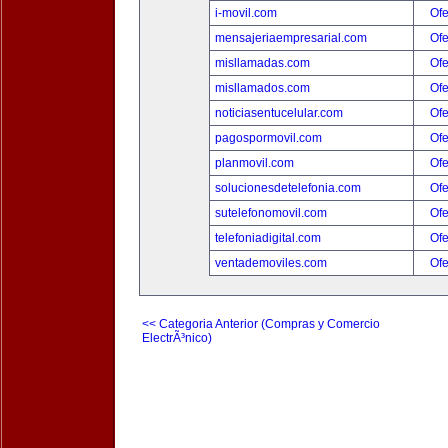
i-movil.com
Ofe
mensajeriaempresarial.com
Ofe
misllamadas.com
Ofe
misllamados.com
Ofe
noticiasentucelular.com
Ofe
pagospormovil.com
Ofe
planmovil.com
Ofe
solucionesdetelefonia.com
Ofe
sutelefonomovil.com
Ofe
telefoniadigital.com
Ofe
ventademoviles.com
Ofe
<< Categoria Anterior (Compras y Comercio
ElectrÃ³nico)