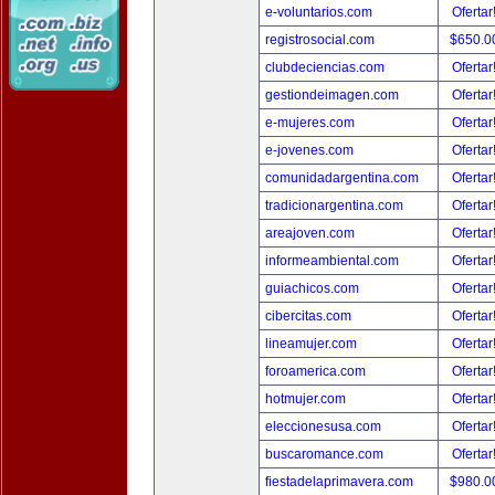
e-voluntarios.com
Ofertar
registrosocial.com
$650.0
clubdeciencias.com
Ofertar
gestiondeimagen.com
Ofertar
e-mujeres.com
Ofertar
e-jovenes.com
Ofertar
comunidadargentina.com
Ofertar
tradicionargentina.com
Ofertar
areajoven.com
Ofertar
informeambiental.com
Ofertar
guiachicos.com
Ofertar
cibercitas.com
Ofertar
lineamujer.com
Ofertar
foroamerica.com
Ofertar
hotmujer.com
Ofertar
eleccionesusa.com
Ofertar
buscaromance.com
Ofertar
fiestadelaprimavera.com
$980.0