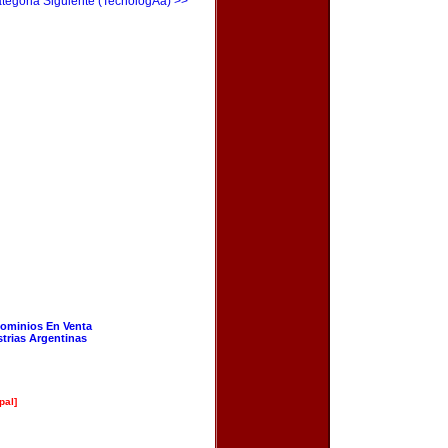
tegoria Siguiente (TecnologÃ­a) >>
ominios En Venta
strias Argentinas
pal]