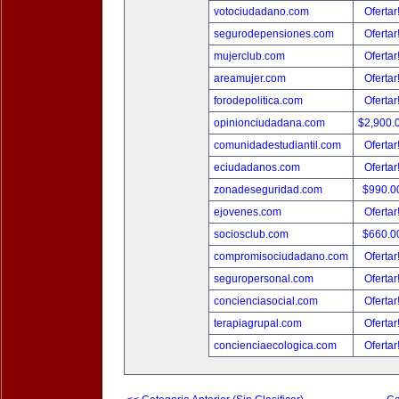
votociudadano.com
Ofertar
segurodepensiones.com
Ofertar
mujerclub.com
Ofertar
areamujer.com
Ofertar
forodepolitica.com
Ofertar
opinionciudadana.com
$2,900.
comunidadestudiantil.com
Ofertar
eciudadanos.com
Ofertar
zonadeseguridad.com
$990.0
ejovenes.com
Ofertar
sociosclub.com
$660.0
compromisociudadano.com
Ofertar
seguropersonal.com
Ofertar
concienciasocial.com
Ofertar
terapiagrupal.com
Ofertar
concienciaecologica.com
Ofertar