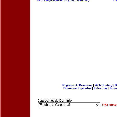
<< Categoria Anterior (Sin Clasificar)
Ca
Registro de Dominios
|
Web Hosting
|
D
Dominios Expirados
|
Industrias
|
Indu
Categorías de Dominio:
[Pág. princi