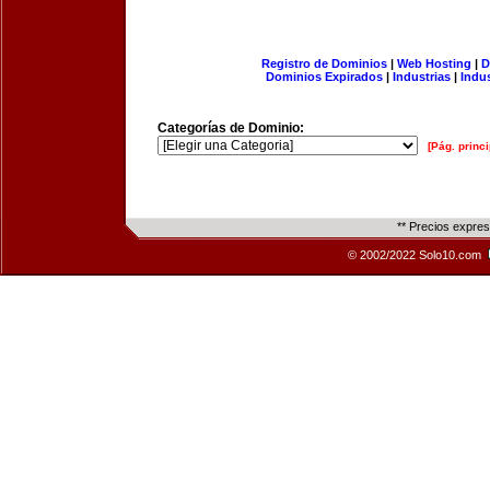
Registro de Dominios
|
Web Hosting
|
D
Dominios Expirados
|
Industrias
|
Indu
Categorías de Dominio:
[Pág. princi
** Precios expre
© 2002/2022 Solo10.com