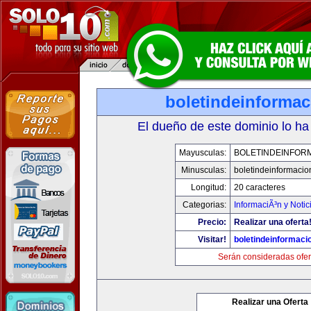
boletindeinforma
El dueño de este dominio lo ha
Mayusculas:
BOLETINDEINFOR
Minusculas:
boletindeinformaci
Longitud:
20 caracteres
Categorias:
InformaciÃ³n y Notic
Precio:
Realizar una oferta
Visitar!
boletindeinformaci
Serán consideradas ofer
Realizar una Oferta