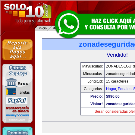
zonadesegurid
Vendido!
Mayusculas:
ZONADESEGUR
Minusculas:
zonadesegurida
Longitud:
15 caracteres
Categorias:
Hogar
,
Portales
,
Precio:
$990.00
Visitar!
zonadesegurida
Serán consideradas ofer