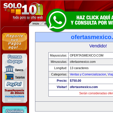
ofertasmexico
Vendido!
Mayusculas:
OFERTASMEXICO.COM
Minusculas:
ofertasmexico.com
Longitud:
13 caracteres
Categorias:
Ventas y Comercializacion
,
Via
Precio:
$750.00
Visitar!
ofertasmexico.com
Serán consideradas ofer