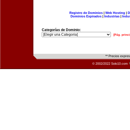
Registro de Dominios
|
Web Hosting
|
D
Dominios Expirados
|
Industrias
|
Indu
Categorías de Dominio:
[Pág. princi
** Precios expre
© 2002/2022 Solo10.com