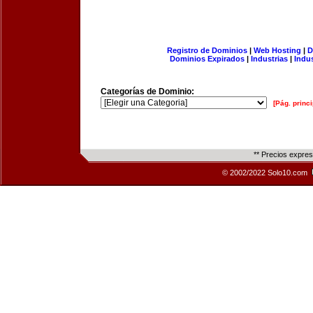
Registro de Dominios
|
Web Hosting
|
D
Dominios Expirados
|
Industrias
|
Indu
Categorías de Dominio:
[Pág. princi
** Precios expre
© 2002/2022 Solo10.com