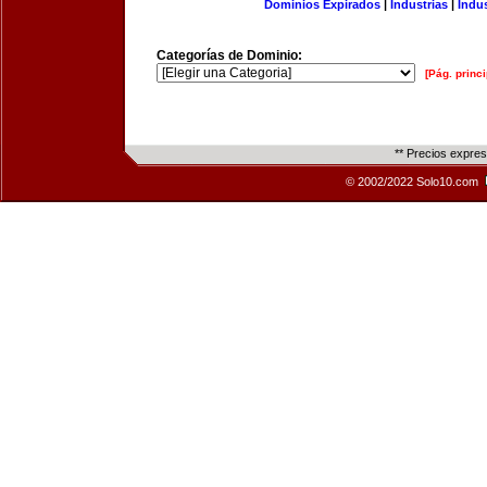
Dominios Expirados
|
Industrias
|
Indu
Categorías de Dominio:
[Pág. princi
** Precios expre
© 2002/2022 Solo10.com