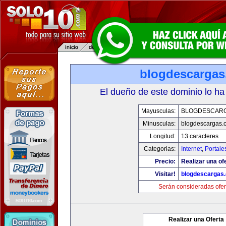
blogdescarga
El dueño de este dominio lo ha
Mayusculas:
BLOGDESCAR
Minusculas:
blogdescargas.
Longitud:
13 caracteres
Categorias:
Internet
,
Portale
Precio:
Realizar una of
Visitar!
blogdescargas
Serán consideradas ofer
Realizar una Oferta