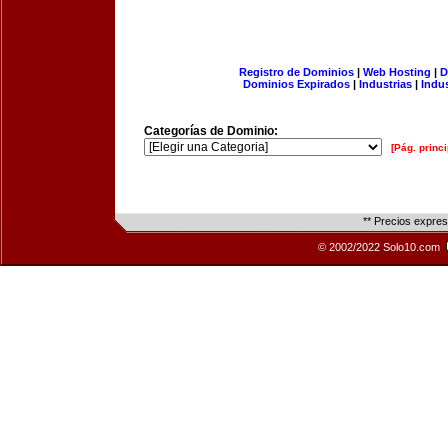
Registro de Dominios
|
Web Hosting
|
D
Dominios Expirados
|
Industrias
|
Indu
Categorías de Dominio:
[Pág. princi
** Precios expre
© 2002/2022 Solo10.com