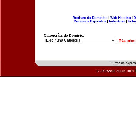
Registro de Dominios
|
Web Hosting
|
D
Dominios Expirados
|
Industrias
|
Indu
Categorías de Dominio:
[Pág. princi
** Precios expre
© 2002/2022 Solo10.com