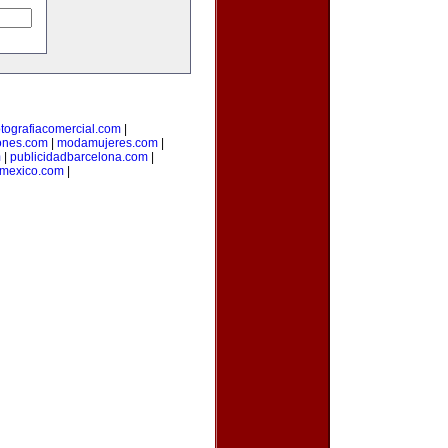
otografiacomercial.com
|
ones.com
|
modamujeres.com
|
m
|
publicidadbarcelona.com
|
nmexico.com
|