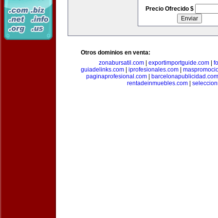
Precio Ofrecido $
Otros dominios en venta:
zonabursatil.com
|
exportimportguide.com
|
f
guiadelinks.com
|
iprofesionales.com
|
maspromoci
paginaprofesional.com
|
barcelonapublicidad.co
rentadeinmuebles.com
|
seleccio