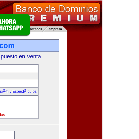
.com
 puesto en Venta
isiÃ³n y EspectÃ¡culos
tas