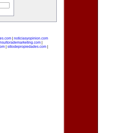
nes.com
|
noticiasyopinion.com
nsultorademarketing.com
|
com
|
sitiodepropiedades.com
|