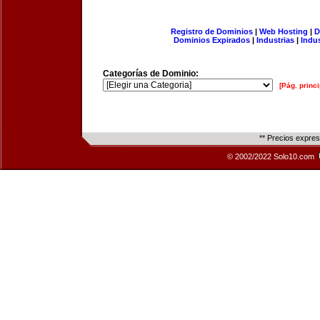
Registro de Dominios
|
Web Hosting
|
D
Dominios Expirados
|
Industrias
|
Indu
Categorías de Dominio:
[Pág. princi
** Precios expre
© 2002/2022 Solo10.com