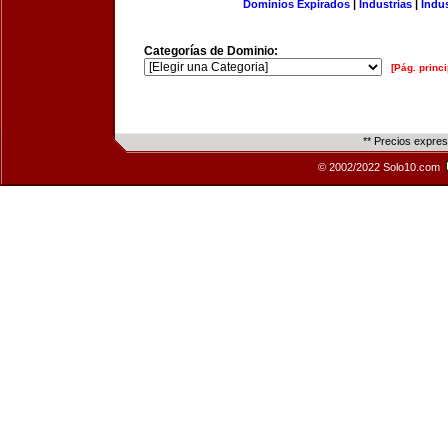
Dominios Expirados
|
Industrias
|
Indu
Categorías de Dominio:
[Pág. princi
** Precios expre
© 2002/2022 Solo10.com