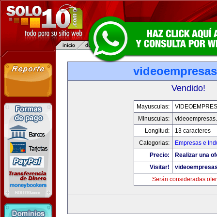
videoempresa
Vendido!
Mayusculas:
VIDEOEMPRE
Minusculas:
videoempresas
Longitud:
13 caracteres
Categorias:
Empresas e Indu
Precio:
Realizar una of
Visitar!
videoempresa
Serán consideradas ofer