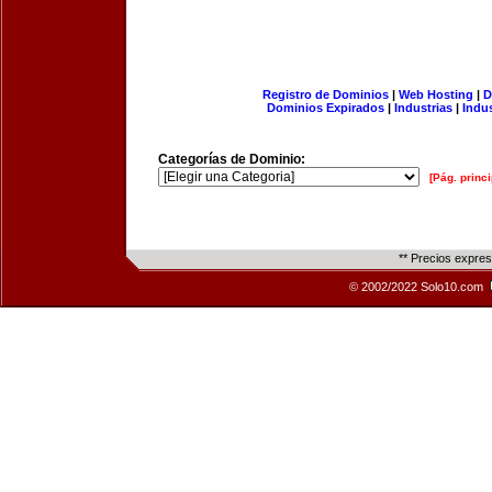
Registro de Dominios
|
Web Hosting
|
D
Dominios Expirados
|
Industrias
|
Indu
Categorías de Dominio:
[Pág. princi
** Precios expre
© 2002/2022 Solo10.com