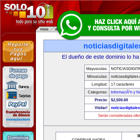
noticiasdigital
El dueño de este dominio lo ha
Mayusculas:
NOTICIASDIGIT
Minusculas:
noticiasdigitales
Longitud:
17 caracteres
Categorias:
InformaciÃ³n y No
Precio:
$2,500.00
Visitar!
noticiasdigitale
Serán consideradas ofer
R