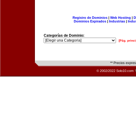
Registro de Dominios
|
Web Hosting
|
D
Dominios Expirados
|
Industrias
|
Indu
Categorías de Dominio:
[Pág. princi
** Precios expre
© 2002/2022 Solo10.com