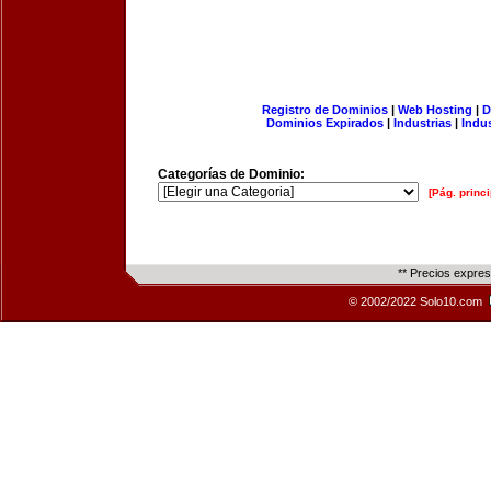
Registro de Dominios
|
Web Hosting
|
D
Dominios Expirados
|
Industrias
|
Indu
Categorías de Dominio:
[Pág. princi
** Precios expre
© 2002/2022 Solo10.com