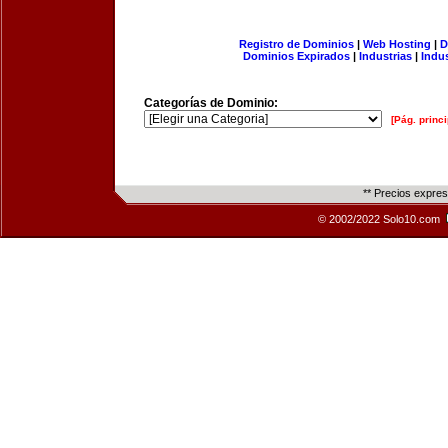
Registro de Dominios
|
Web Hosting
|
D
Dominios Expirados
|
Industrias
|
Indu
Categorías de Dominio:
[Pág. princi
** Precios expre
© 2002/2022 Solo10.com