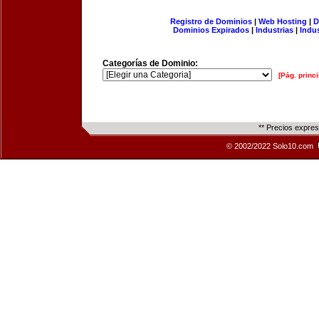
Registro de Dominios
|
Web Hosting
|
D
Dominios Expirados
|
Industrias
|
Indu
Categorías de Dominio:
[Pág. princi
** Precios expre
© 2002/2022 Solo10.com