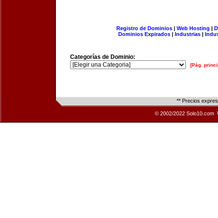
Registro de Dominios
|
Web Hosting
|
D
Dominios Expirados
|
Industrias
|
Indu
Categorías de Dominio:
[Pág. princi
** Precios expre
© 2002/2022 Solo10.com