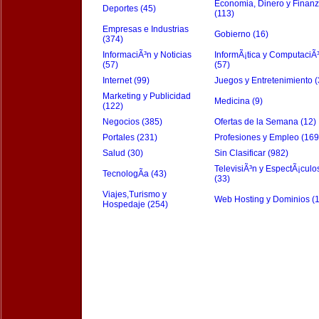
Economia, Dinero y Finan
Deportes (45)
(113)
Empresas e Industrias
Gobierno (16)
(374)
InformaciÃ³n y Noticias
InformÃ¡tica y ComputaciÃ
(57)
(57)
Internet (99)
Juegos y Entretenimiento (
Marketing y Publicidad
Medicina (9)
(122)
Negocios (385)
Ofertas de la Semana (12)
Portales (231)
Profesiones y Empleo (169
Salud (30)
Sin Clasificar (982)
TelevisiÃ³n y EspectÃ¡culo
TecnologÃ­a (43)
(33)
Viajes,Turismo y
Web Hosting y Dominios (
Hospedaje (254)