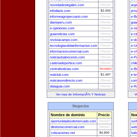
novedadeslegales.com
Ofertar!
arg
infodiario.com
$2,000
pro
informeagropecuario.com
Ofertar!
e-B
diarioperu.com
Ofertar!
gui
e-opiniones.com
Ofertar!
e-n
guianoticias.com
Ofertar!
e-c
revistacampo.com
Ofertar!
e-d
tecnologiasdelainformacion.com
Ofertar!
e-U
informacioncomercial.com
Ofertar!
e-ch
noticiasbaloncesto.com
Ofertar!
e-P
cadenadeportiva.com
Ofertar!
chi
centralnoticias.com
Vendido!
e-Br
noticlub.com
$1,497
e-br
noticiasendirecto.com
Ofertar!
com
dataguia.com
Ofertar!
e-R
Ver mas de InformaciÃ³n Y Noticias
V
Negocios
Nombre de dominio
Precio
No
oportunidadesdemercado.com
Ofertar!
surf
diretoriocomercial.com
Ofertar!
web
cotizaciones.net
$4,800
fut