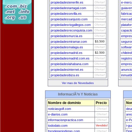
propiedadestenerife.es
Ofertar!
e-merc
propiedadestartagal.com
Ofertar!
guiave
propiedadessevilla.es
Ofertar!
fabrica
propiedadessanjusto.com
Ofertar!
mercad
propiedadesriogallegos.com
Ofertar!
platafo
propiedadesreconquista.com
Ofertar!
capacit
propiedadesmurcia.es
Ofertar!
empres
propiedadesmiramar.com
$3,500
seguro
propiedadesmalaga.es
Ofertar!
softwa
propiedadesmadrid.es
$2,500
chilein
propiedadesmadrid.com.es
Ofertar!
registr
propiedadeslahabana.com
Ofertar!
empres
propiedadesinternet.es
Ofertar!
anuncio
propiedadesibiza.es
Ofertar!
inmueb
Ver mas de Novedades
InformaciÃ³n Y Noticias
Nombre de dominio
Precio
Nom
noticiasgolf.com
Ofertar!
deu
e-diarios.com
Ofertar!
are
informacionpractica.com
Ofertar!
e-P
tododato.com
Vendido!
i-g
forodeperiodistas.com
Ofertar!
Dom