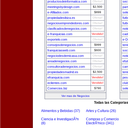
productosdeinformatica.com
Ofertar!
sec
meetingsbydesign.com
$2,500
par
e-Afiliados.com
$899
sel
propiedadesibiza.es
Ofertar!
fut
negociosemprendedores.com
Ofertar!
fut
clasificadosdenegocios.com
Ofertar!
not
e-franquicias.com
Vendido!
cad
exportelo.com
Ofertar!
e-D
consejosdenegocios.com
$999
ten
franquiciasweb.com
$600
soc
negociodesdemicasa.com
Ofertar!
not
areadenegocios.com
Ofertar!
efu
consultoradenegocios.com
Ofertar!
cam
propiedadesmadrid.es
$2,500
ten
efranquicia.com
Vendido!
pes
eclientes.com
Vendido!
clu
Comercios.biz
$790
sel
Ver mas de Negocios
Todas las Categoria
Alimentos y Bebidas (37)
Artes y Cultura (26)
Ciencia e InvestigaciÃ³n
Compras y Comercio
(8)
ElectrÃ³nico (341)