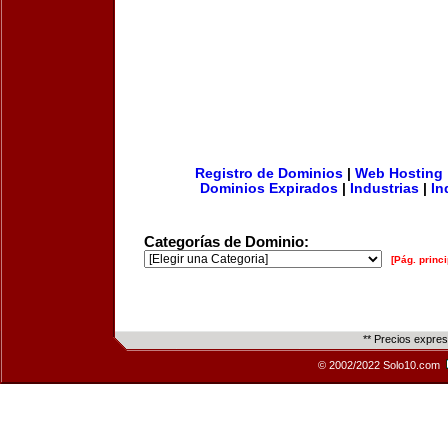
Registro de Dominios
|
Web Hosting
Dominios Expirados
|
Industrias
|
In
Categorías de Dominio:
[Pág. princi
** Precios expre
© 2002/2022 Solo10.com