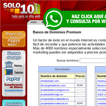
Banco de Dominios Premium
Un factor de éxito en el mundo Internet es con
fácil de recordar y que potencie las actividade
Más de 4000 nombres especialmente seleccion
marketing pueden ser adquiridos a precios pro
Buscar dominios:
Novedades
Nombre de dominio
Precio
Nombr
testdomain.com
Ofertar!
motosy
fincasganaderas.com
$199
desarro
propiedadeszaragoza.es
Ofertar!
vincula
propiedadesvigo.es
Ofertar!
only5.
propiedadesvalladolid.es
Ofertar!
eventas
propiedadesvalencia.es
$295
rodadad